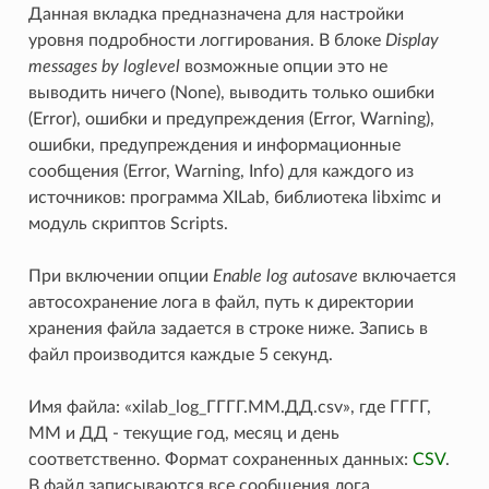
Данная вкладка предназначена для настройки
уровня подробности логгирования. В блоке
Display
messages by loglevel
возможные опции это не
выводить ничего (None), выводить только ошибки
(Error), ошибки и предупреждения (Error, Warning),
ошибки, предупреждения и информационные
сообщения (Error, Warning, Info) для каждого из
источников: программа XILab, библиотека libximc и
модуль скриптов Scripts.
При включении опции
Enable log autosave
включается
автосохранение лога в файл, путь к директории
хранения файла задается в строке ниже. Запись в
файл производится каждые 5 секунд.
Имя файла: «xilab_log_ГГГГ.ММ.ДД.csv», где ГГГГ,
ММ и ДД - текущие год, месяц и день
соответственно. Формат сохраненных данных:
CSV
.
В файл записываются все сообщения лога