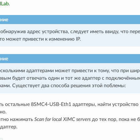
ILab
.
ние
бнаружив адрес устройства, следует иметь ввиду, что пере
то может привести к изменению IP.
ние
есколькими адаптерами может привести к тому, что при ш
рвым будет отвечать один и тот же адаптер с подключённы
ами. Существует два способа решения этой поблемы:
ь остальные 8SMC4-USB-Eth1 адаптеры, найти устройство 
но.
атно нажимать
Scan for local XIMC servers
до тех пор, пока не 
даптер.