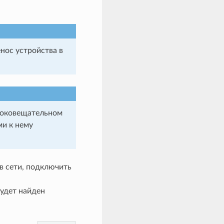
нос устройства в
ироковещательном
ми к нему
в сети, подключить
будет найден