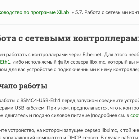
ководство по программе XILab
»
5.7. Работа с сетевыми ко
абота с сетевыми контроллерам
ен работать с контроллерами через Ethernet. Для этого не
Eth1
, либо исполняемый файл сервера libximc, который вы 
ом для вас устройстве с подключенными к нему контролле
Начало работы
 работы с 8SMC4-USB-Eth1 перед запуском соедините устрой
ерами USB кабелем. При этом, предполагается, что к конт
н двигатель и подано силовое питание (подробнее см. в
соо
е устройство, на котором запущен сервер libximc, к той же
я управляющий компьютер и DHCP сервер. В случае работы