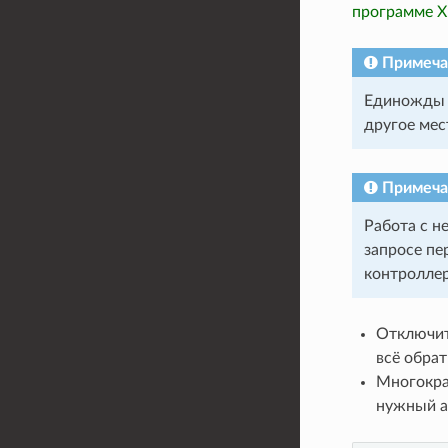
программе X
Примеча
Единожды о
другое мес
Примеча
Работа с н
запросе пе
контроллер
Отключит
всё обрат
Многокр
нужный а