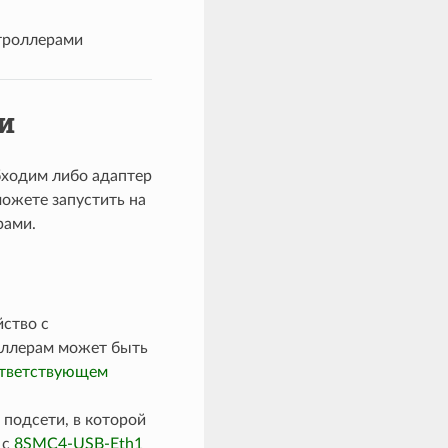
нтроллерами
и
обходим либо адаптер
можете запустить на
рами.
ство с
роллерам может быть
тветствующем
 подсети, в которой
 с
8SMC4-USB-Eth1