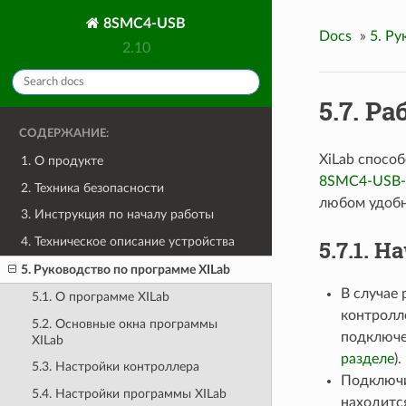
8SMC4-USB
Docs
»
5. Ру
2.10
5.7. Р
СОДЕРЖАНИЕ:
XiLab способ
1. О продукте
8SMC4-USB-
2. Техника безопасности
любом удобн
3. Инструкция по началу работы
4. Техническое описание устройства
5.7.1. 
5. Руководство по программе XILab
В случае
5.1. О программе XILab
контролл
5.2. Основные окна программы
подключе
XILab
разделе
).
5.3. Настройки контроллера
Подключит
5.4. Настройки программы XILab
находитс