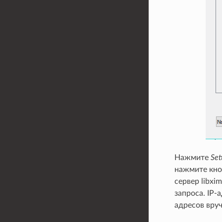
Нажмите
Set
нажмите кн
сервер libx
запроса. IP-
адресов вру