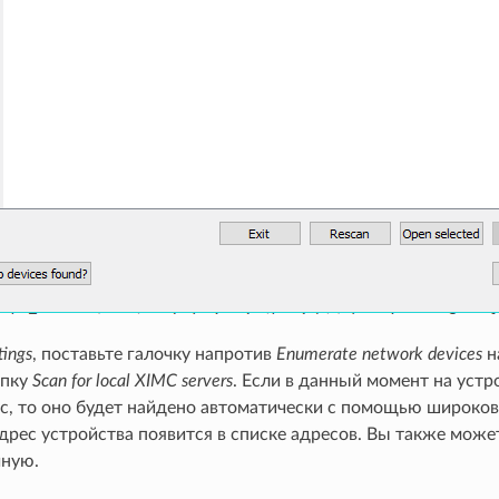
tings
, поставьте галочку напротив
Enumerate network devices
н
опку
Scan for local XIMC servers
. Если в данный момент на уст
imc, то оно будет найдено автоматически с помощью широко
адрес устройства появится в списке адресов. Вы также може
чную.