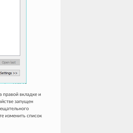
а правой вкладке и
ройстве запущен
вещательного
те изменить список