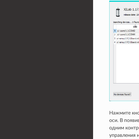
Нажмите кн
оси. В появ
одним контр
управления 