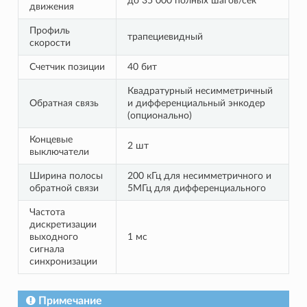
до 35 000 полных шагов/сек
движения
Профиль
трапециевидный
скорости
Счетчик позиции
40 бит
Квадратурный несимметричный
Обратная связь
и дифференциальный энкодер
(опционально)
Концевые
2 шт
выключатели
Ширина полосы
200 кГц для несимметричного и
обратной связи
5МГц для дифференциального
Частота
дискретизации
выходного
1 мс
сигнала
синхронизации
Примечание