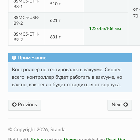
8SMC5-ETH-
510 г
B8-1
от
70
8SMC5-USB-
621 г
B9-2
122x45x106 мм
8SMC5-ETH-
631 г
B9-2
Примечание
Контроллер не тестировался в вакууме. Скорее
всего, контроллер будет работать в вакууме, но
важно, как тепло будет отводиться от корпуса.
Previous
Next
© Copyright 2026, Standa