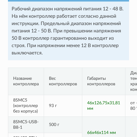
Рабочий диапазон напряжений питания 12 - 48 В.
На нём контроллер работает согласно данной
инструкции. Предельный диапазон напряжений
питания 12 - 50 В. При превышении напряжения
50 В контроллер гарантированно выходит из
строя. При напряжении менее 12 В контроллер
выключается.
Ди
Название
Вес
Габариты
те
контроллера
контроллеров
контроллеров
хр
ко
8SMC5
46x126,75x31,81
от 
(контроллер
93 г
мм
80 
без корпуса)
8SMC5-USB-
500 г
B8-1
66x46x114 мм