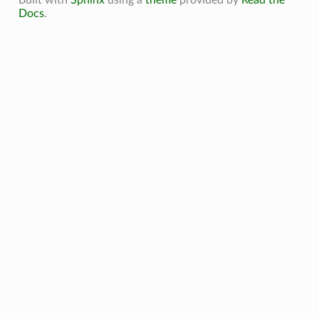
Built with
Sphinx
using a
theme
provided by
Read the
Docs
.