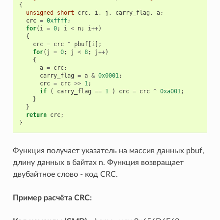
{
unsigned
short
crc
,
i
,
j
,
carry_flag
,
a
;
crc
=
0xffff
;
for
(
i
=
0
;
i
<
n
;
i
++
)
{
crc
=
crc
^
pbuf
[
i
];
for
(
j
=
0
;
j
<
8
;
j
++
)
{
a
=
crc
;
carry_flag
=
a
&
0x0001
;
crc
=
crc
>>
1
;
if
(
carry_flag
==
1
)
crc
=
crc
^
0xa001
;
}
}
return
crc
;
}
Функция получает указатель на массив данных pbuf,
длину данных в байтах n. Функция возвращает
двубайтное слово - код CRC.
Пример расчёта CRC: