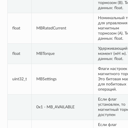
тормозом (В). Т
данных: float.
Номинальный т
для управления
float
MBRatedCurrent
магнитным
тормозом (А). Т
данных: float.
Удерживающий
float
MBTorque
момент (мН м). 
данных: float.
Флаги настроек
магнитного тор
uint32_t
MBSettings
Это битовая ма
для побитовых
операций.
Если флаг
установлен, то
0x1 - MB_AVAILABLE
магнитный тор
доступен
Если флаг