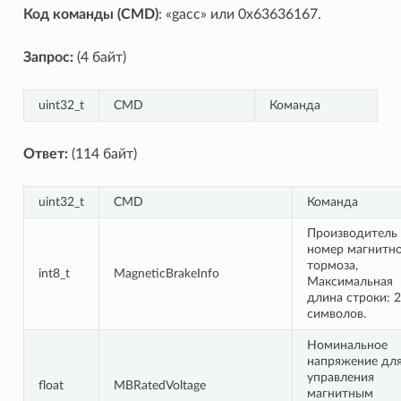
Код команды (CMD)
: «gacc» или 0x63636167.
Запрос:
(4 байт)
uint32_t
CMD
Команда
Ответ:
(114 байт)
uint32_t
CMD
Команда
Производитель
номер магнитн
тормоза,
int8_t
MagneticBrakeInfo
Максимальная
длина строки: 
символов.
Номинальное
напряжение дл
управления
float
MBRatedVoltage
магнитным