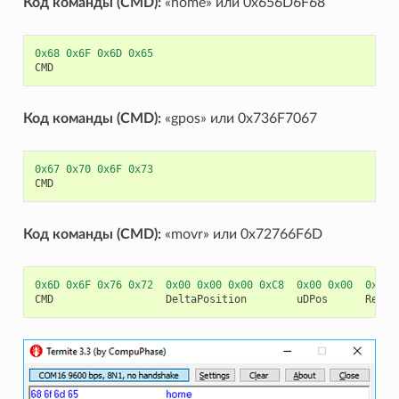
Код команды (CMD):
«home» или 0x656D6F68
0x68
0x6F
0x6D
0x65
CMD
Код команды (CMD):
«gpos» или 0x736F7067
0x67
0x70
0x6F
0x73
CMD
Код команды (CMD):
«movr» или 0x72766F6D
0x6D
0x6F
0x76
0x72
0x00
0x00
0x00
0xC8
0x00
0x00
0x00
CMD
DeltaPosition
uDPos
Reser