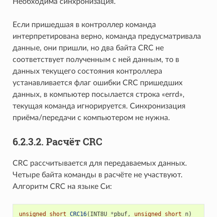
Необходима синхронизация.
Если пришедшая в контроллер команда
интерпретирована верно, команда предусматривала
данные, они пришли, но два байта CRC не
соответствует полученным с ней данным, то в
данных текущего состояния контроллера
устанавливается флаг ошибки CRC пришедших
данных, в компьютер посылается строка «errd»,
текущая команда игнорируется. Синхронизация
приёма/передачи с компьютером не нужна.
6.2.3.2. Расчёт CRC
CRC рассчитывается для передаваемых данных.
Четыре байта команды в расчёте не участвуют.
Алгоритм CRC на языке Си:
unsigned
short
CRC16
(
INT8U
*
pbuf
,
unsigned
short
n
)