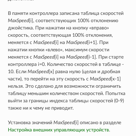
В памяти контроллера записана таблица скоростей
MaxSpeed
[i], соответствующих 100% отклонению
джойстика. При нажатии на кнопку «вправо»
скорость, соответствующая 100% отклонения,
меняется с
MaxSpeed
[i] на
MaxSpeed
[i+1]. При
нажатии кнопки «влево», максимум скорости
меняется с
MaxSpeed
[i] на
MaxSpeed
[i-1]. При старте
контроллера i=0. Количество скоростей в таблице -
10. Если
MaxSpeed
[x] равна нулю (целая и дробная
части), то перейти на эту скорость с
MaxSpeed
[x-1]
нельзя. Это сделано для возможности ограничить
таблицу меньшим количеством скоростей. Попытка
выйти за границы индекса таблицы скоростей (0-9)
также ни к чему не приводит.
Установка значений
MaxSpeed
[i] описано в разделе
Настройка внешних управляющих устройств
.