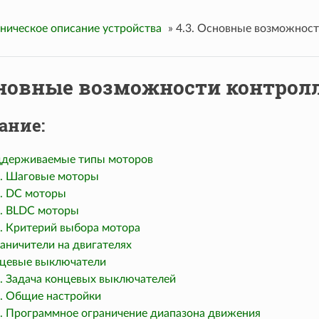
хническое описание устройства
»
4.3. Основные возможност
Основные возможности контрол
ание:
оддерживаемые типы моторов
.1. Шаговые моторы
2. DC моторы
3. BLDC моторы
4. Критерий выбора мотора
раничители на двигателях
онцевые выключатели
1. Задача концевых выключателей
2. Общие настройки
.3. Программное ограничение диапазона движения