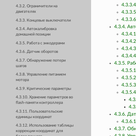
4.3.3
4.3.2. Ограничители на
4.3.3
двигателях
4.3.3
4.3.3. Концевые выключатели
4.3.4. А
4.3.4. Автокалибровка
4.3.4
домашней позиции
4.3.4.
4.3.5. Работа с энкодерами
4.3.4.
4.3.6. Датчик оборотов
4.3.4.
4.3.7. Обнаружение потери
4.3.5. Ра
шагов
4.3.5.
4.3.8. Управление питанием
4.3.5.
мотора
4.3.5.
4.3.9. Критические параметры
4.3.5.
4.3.10. Хранение параметров во
4.3
flash-памяти контроллера
4.3
4.3.11. Пользовательские
4.3.6. Да
единицы координат
4.3.6.
4.3.12. Использование таблицы
4.3.7. О
коррекции координат для