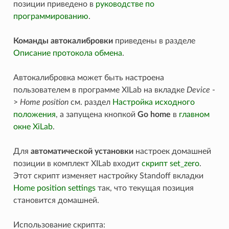
позиции приведено в
руководстве по
программированию
.
Команды автокалибровки
приведены в разделе
Описание протокола обмена
.
Автокалибровка может быть настроена
пользователем в программе XILab на вкладке
Device
-
>
Home position
см. раздел
Настройка исходного
положения
, а запущена кнопкой
Go home
в
главном
окне XiLab
.
Для
автоматической установки
настроек домашней
позиции в комплект XILab входит
скрипт set_zero
.
Этот скрипт изменяет настройку Standoff вкладки
Home position settings
так, что текущая позиция
становится домашней.
Использование скрипта: