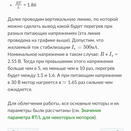
R
T
= 1.86
R
T
L
L
Далее проводим вертикальную линию, по которой
можно сделать вывод какой будет перегрев при
разных питающих напряжениях (эта линия
проведена на графике выше). Допустим, что
=
500
м
А
желаемый ток стабилизации
I
.
I
s
=
500
м
А
s
∗
Номинальное напряжение в таком случае:
R
I
=
R
∗
I
s
s
2.55 В. Тогда при превышении этого напряжения
больше чем в 5, но меньше чем в 10 раз, перегрев
будет между 1.5 и 1.6. А при питающем напряжении
≃
в 30 В мотор нагреется в
1.65 раз сильнее чем
≃
ожидается.
Для облегчения работы, все основные моторы и их
параметры были рассчитаны (см.
Значения
параметра RT/L для некоторых моторов
).