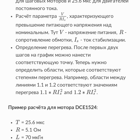
для шаговых моторов и 25.6 мкс для двигателей
постоянного тока.
V
Расчёт параметра
, характеризующего
V
R
I
s
R
I
s
превышение питающего напряжения над
номинальным. Тут
V
- напряжение питания,
R
-
V
R
сопротивление обмотки,
I
- ток стабилизации.
I
s
s
Определение перегрева. После первых двух
шагов на график можно нанести
соответствующую точку. Теперь нужно
определить области, которые соответствуют
степеням перегрева. Например, области между
линиями 1.1 и 1.2 соответствуют значениям
2
2
1.1
∗
1.2
∗
перегрева
R
I
and
R
I
.
1.1
∗
R
I
s
2
1.2
∗
R
I
s
2
s
s
Пример расчёта для мотора DCE1524
:
T
= 25.6 мкс
T
R
= 5.1 Ом
R
L
= 70 мкГн
L