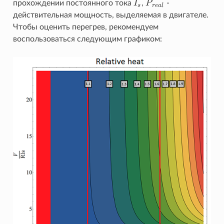
прохождении постоянного тока
I
,
P
-
I
s
P
r
e
a
l
s
r
e
a
l
действительная мощность, выделяемая в двигателе.
Чтобы оценить перегрев, рекомендуем
воспользоваться следующим графиком: