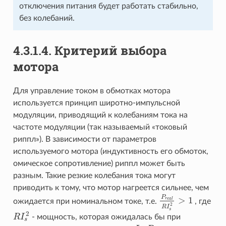
отключения питания будет работать стабильно,
без колебаний.
4.3.1.4. Критерий выбора
мотора
Для управление током в обмотках мотора
используется принцип широтно-импульсной
модуляции, приводящий к колебаниям тока на
частоте модуляции (так называемый «токовый
риппл»). В зависимости от параметров
используемого мотора (индуктивность его обмоток,
омическое сопротивление) риппл может быть
разным. Такие резкие колебания тока могут
приводить к тому, что мотор нагреется сильнее, чем
P
>
1
r
e
a
l
ожидается при номинальном токе, т.е.
, где
P
r
e
a
l
R
I
s
2
>
1
2
R
I
s
2
R
I
- мощность, которая ожидалась бы при
R
I
s
2
s