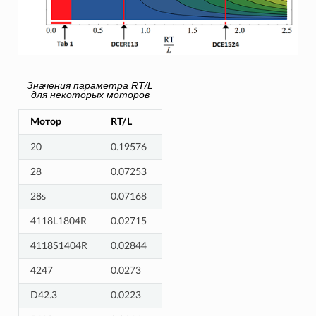
Значения параметра RT/L
для некоторых моторов
Мотор
RT/L
20
0.19576
28
0.07253
28s
0.07168
4118L1804R
0.02715
4118S1404R
0.02844
4247
0.0273
D42.3
0.0223