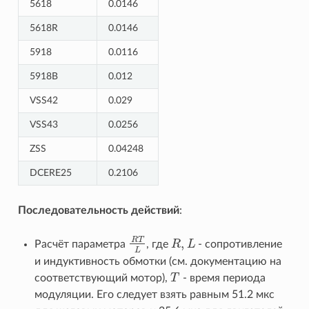
5618
0.0146
5618R
0.0146
5918
0.0116
5918B
0.012
VSS42
0.029
VSS43
0.0256
ZSS
0.04248
DCERE25
0.2106
Последовательность действий
:
,
R
T
Расчёт параметра
, где
R
L
- сопротивление
R
T
L
R
,
L
L
и индуктивность обмотки (см. документацию на
соответствующий мотор),
T
- время периода
T
модуляции. Его следует взять равным 51.2 мкс