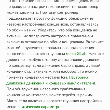
по достижении своей границы перемещения. Если
неправильно настроить концевики, то позиционер
может заклинить. Поэтому контроллер
поддерживает простую функцию обнаружения
неверно настроенных концевиков, останавливаясь
по обоим из них. Убедитесь, что оба концевика не
активны, их полярность настроена правильно и
включена остановка по обоим концевикам. Включите
флаг обнаружения неправильного подключения
концевиков в соответствующем
меню XiLab
. Начните
движение в любую сторону до остановки движения
по концевику. Если движение было вправо, а левый
концевик стал активным, или наоборот, то нужно
поменять концевики местами (см.
Настройка
диапазона движения и концевых выключателей
).
При обнаружении неверного срабатывания
концевика контроллер может перейти в режим
Alarm, если включена соответствующая настройка в
меню
критических параметров
.