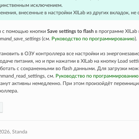
динственным исключением.
нения, внесенные в настройки XILab из других вкладок, не 
я с помощью кнопки
Save settings to flash
в программе XILab
mand_save_settings
(см.
Руководство по программированию
).
ановить в ОЗУ контроллера все настройки из энергонезави
одаче питания, но и при нажатии в XILab на кнопку Load settin
ботать с сохраненными во flash данными. Для загрузки мо
mand_read_settings, см.
Руководство по программированию
танут активны немедленно. При этом произойдёт переиници
роллера.
2026, Standa