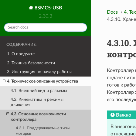
8SMC5-USB
Docs
»
4. Те
2.30.3
4.3.10. Хран
4.3.10
СОДЕРЖАНИЕ:
контр
1. О продукте
2. Техника безопасности
Контроллер 
3. Инструкция по началу работы
подаче питан
4. Техническое описание устройства
готов к рабо
4.1. Внешний вид и разъемы
Контроллер х
его последу
4.2. Кинематика и режимы
движения
4.3. Основные возможности
Важно
контроллера
В энергоне
4.3.1. Поддерживаемые типы
относящиес
моторов