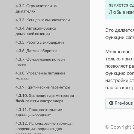
является е
4.3.2. Ограничители на
двигателях
Любые изме
4.3.3. Концевые выключатели
4.3.4. Автокалибровка
Это делаетс
домашней позиции
функции
com
4.3.5. Работа с энкодерами
4.3.6. Датчик оборотов
Можно восст
только при п
4.3.7. Обнаружение потери
шагов
позволяет ра
функцию com
4.3.8. Управление питанием
мотора
настройки с
блоков конт
4.3.9. Критические параметры
4.3.10. Хранение параметров во
flash-памяти контроллера
Previous
4.3.11. Пользовательские
единицы координат
4.3.12. Использование таблицы
© Copyright 
коррекции координат для