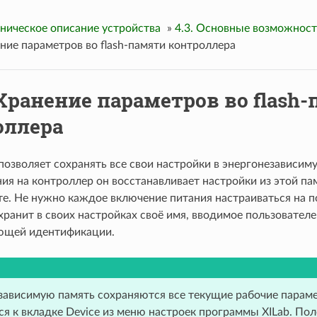
хническое описание устройства
»
4.3. Основные возможност
ение параметров во flash-памяти контроллера
. Хранение параметров во flash
оллера
позволяет сохранять все свои настройки в энергонезависим
ия на контроллер он восстанавливает настройки из этой па
те. Не нужно каждое включение питания настраиваться на п
ранит в своих настройках своё имя, вводимое пользователе
ющей идентификации.
зависимую память сохраняются все текущие рабочие парам
я к вкладке Device из меню настроек программы XILab. По