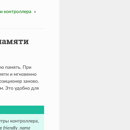
и контроллера
»
-памяти
ую память. При
мяти и мгновенно
озиционер заново.
м. Это удобно для
етры контроллера,
ле
friendly_name