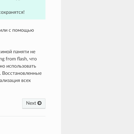
сохранятся!
 или с помощью
симой памяти не
g from flash, что
жно использовать
. Восстановленные
ализация всех
Next