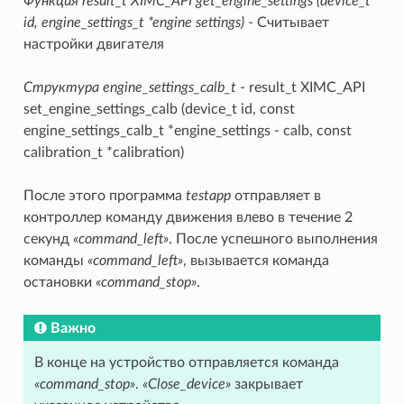
Функция result_t XIMC_API get_engine_settings (device_t
id, engine_settings_t *engine settings)
- Считывает
настройки двигателя
Структура engine_settings_calb_t
- result_t XIMC_API
set_engine_settings_calb (device_t id, const
engine_settings_calb_t *engine_settings - calb, const
calibration_t *calibration)
После этого программа
testapp
отправляет в
контроллер команду движения влево в течение 2
секунд
«command_left»
. После успешного выполнения
команды
«command_left»
, вызывается команда
остановки
«command_stop»
.
Важно
В конце на устройство отправляется команда
«command_stop»
.
«Close_device»
закрывает