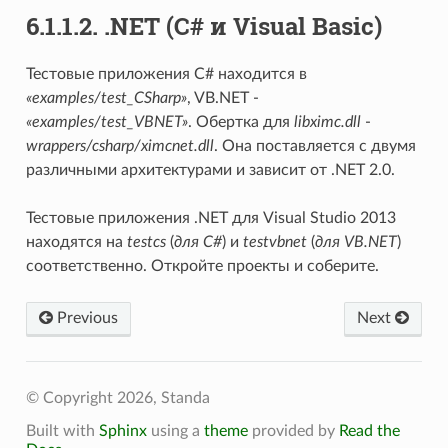
6.1.1.2. .NET (C# и Visual Basic)
Тестовые приложения C# находится в
«examples/test_CSharp»
, VB.NET -
«examples/test_VBNET»
. Обертка для
libximc.dll
-
wrappers/csharp/ximcnet.dll
. Она поставляется с двумя
различными архитектурами и зависит от .NET 2.0.
Тестовые приложения .NET для Visual Studio 2013
находятся на
testcs
(
для C#
) и
testvbnet
(
для VB.NET
)
соответственно. Откройте проекты и соберите.
Previous
Next
© Copyright 2026, Standa
Built with
Sphinx
using a
theme
provided by
Read the