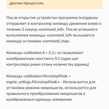
другим процессом.
После открытия устройства программа
testappeasy
отправляет в контроллер команду движения влево в
течении 3 секунд
«command_left»
. После успешного
выполнения команды
«command_left»
вызывается
команда остановки
«command_stop»
.
Команда
«calibration.A = 0.1;»
устанавливает
калибровочную константу 0.1 (один шаг
контроллера равен этому количеству единиц)
Команда
«calibration.MicrostepMode =
engine_settings.MicrostepMode;»
- Используется для
установки режима микрошагов, используется для
правильного преобразования микрошагов в
калиброванные единицы измерения.