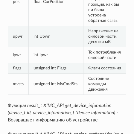
pos
float CurPosition
позиция, как бы
ни была
устроена
обратная связь
Напряжение на
upwr
int Upwr
силовой части,
десятки мВ
Ток потребления
ipwr
int Ipwr
силовой части
flags
unsigned int Flags
Флаги состояния
Состояние
mvsts
unsigned int MvCmdSts
команды
движения
Функция result_t XIMC_API get_device_information
(device_t id, device_information_t *device information)
-
Возвращает информацию об устройстве