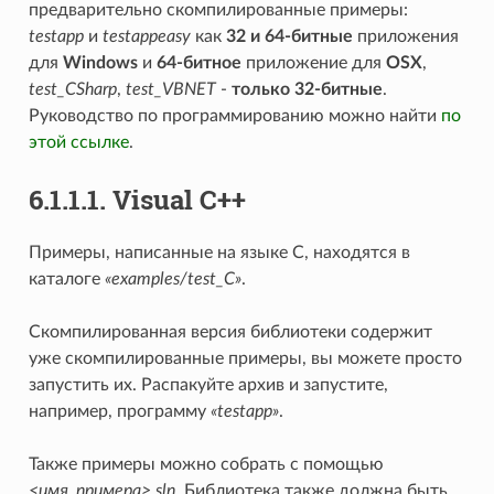
предварительно скомпилированные примеры:
testapp
и
testappeasy
как
32 и 64-битные
приложения
для
Windows
и
64-битное
приложение для
OSX
,
test_CSharp
,
test_VBNET
-
только 32-битные
.
Руководство по программированию можно найти
по
этой ссылке
.
6.1.1.1. Visual C++
Примеры, написанные на языке C, находятся в
каталоге
«examples/test_C»
.
Скомпилированная версия библиотеки содержит
уже скомпилированные примеры, вы можете просто
запустить их. Распакуйте архив и запустите,
например, программу
«testapp»
.
Также примеры можно собрать с помощью
<имя_примера>.sln
. Библиотека также должна быть