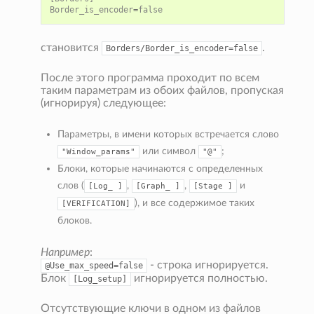
Border_is_encoder
=
false
становится
.
Borders/Border_is_encoder=false
После этого программа проходит по всем
таким параметрам из обоих файлов, пропуская
(игнорируя) следующее:
Параметры, в имени которых встречается слово
или символ
;
"Window_params"
"@"
Блоки, которые начинаются с определенных
слов (
,
,
и
[Log_
]
[Graph_
]
[Stage
]
), и все содержимое таких
[VERIFICATION]
блоков.
Например
:
- строка игнорируется.
@Use_max_speed=false
Блок
игнорируется полностью.
[Log_setup]
Отсутствующие ключи в одном из файлов