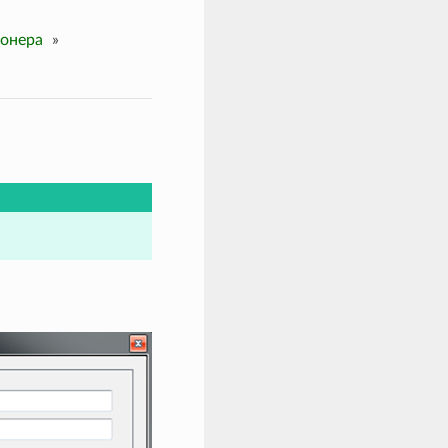
ионера
»