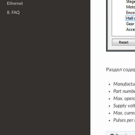
Ethernet
8. FAQ
Раздел соде
Manufactu
Part numb
Max. opera
Supply vol
Max. curre
Pulses per 