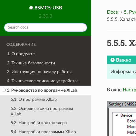
8SMC5-USB
Docs
»
5. Ру
2.30.3
5.5.5. Харак
5.5.5.
СОДЕРЖАНИЕ:
1. О продукте
Важно
2. Техника безопасности
Информаци
3. Инструкция по началу работы
4. Техническое описание устройства
В окне
Наст
5. Руководство по программе XILab
5.1. О программе XILab
5.2. Основные окна программы
XILab
5.3. Настройки контроллера
5.4. Настройки программы XILab