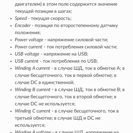
двигателем) в этом поле содержится значение
текущей позиции в шагах;
Speed
- текущая скорость;
Encoder
- позиция по второстепенному датчику
положения;
Power voltage
- напряжение силовой части;
Power current
- ток потребления силовой части;
USB voltage
- напряжение на USB;
USB current
- ток потребления по USB;
Winding A current
- в случае ШД, ток в обмотке A; в
случае бесщеточного, ток в первой обмотке; в
случае DC в единственной;
Winding B current
- в случае ШД, ток в обмотке B; в
случае бесщеточного, ток в второй обмотке; в
случае DC не используется;
Winding C current
- в случае бесщеточного, ток в
третьей обмотке; в случае ШД и DC не
используется;
Winding A voltage
- в случае ШД, напряжение на