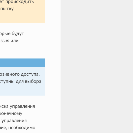
дет происходить
опытку
орые будут
escan
или
юзивного доступа,
ступны для выбора
иска управления
 конечному
 управления
ие, необходимо