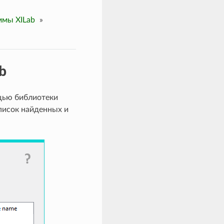
ммы XILab
»
b
ощью библиотеки
писок найденных и