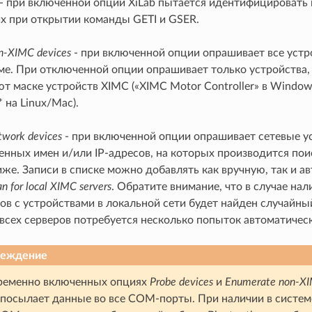
- при включенной опции XiLab пытается идентифицировать
их при открытии команды GETI и GSER.
n-XIMC devices
- при включенной опции опрашивает все уст
еме. При отключенной опции опрашивает только устройства,
т маске устройств XIMC («XIMC Motor Controller» в Windows
 на Linux/Mac).
work devices
- при включенной опции опрашивает сетевые у
нных имен и/или IP-адресов, на которых производится пои
же. Записи в списке можно добавлять как вручную, так и а
n for local XIMC servers
. Обратите внимание, что в случае нал
в с устройствами в локальной сети будет найден случайный
всех серверов потребуется несколько попыток автоматическ
реждение
ременно включенных опциях
Probe devices
и
Enumerate non-XI
 посылает данные во все COM-порты. При наличии в систе