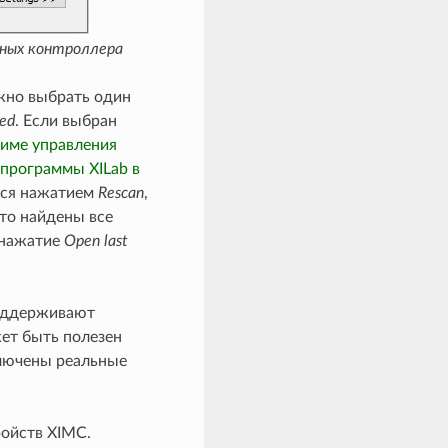
ьных контроллера
жно выбрать один
ted
. Если выбран
жиме управления
 программы XILab в
тся нажатием
Rescan
,
 что найдены все
 нажатие
Open last
поддерживают
ет быть полезен
ключены реальные
ройств XIMC.