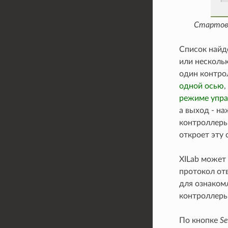
Стартово
Список найд
или несколь
один контро
одной осью
,
режиме упра
а выход - н
контроллеры
откроет эту
XILab может
протокол от
для ознакомл
контроллеры
По кнопке
Se