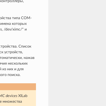
 контроллеры,
ройства типа COM-
 имена которых
, /dev/ximc/* и
стройства. Список
ск устройств,
втоматически, нажав
ичия нескольких
 из них и для
ого поиска.
MC devices
XILab
ме множества