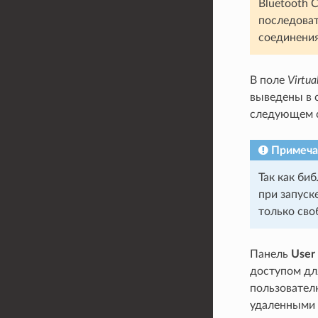
Bluetooth 
последоват
соединения
В поле
Virtua
выведены в 
следующем с
Примеча
Так как би
при запуск
только сво
Панель
User
доступом дл
пользовател
удаленными 