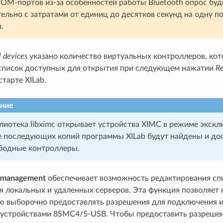
COM-портов из-за особенностей работы Bluetooth опрос бу
ельно с затратами от единиц до десятков секунд на одну п
.
l devices
указано количество виртуальных контроллеров, кот
список доступных для открытия при следующем нажатии
R
тарте XILab.
ние
блиотека libximc открывает устройства XIMC в режиме экскл
е последующих копий программы XILab будут найдены и до
бодные контроллеры.
 management
обеспечивает возможность редактирования сп
я локальных и удаленных серверов. Эта функция позволяет
ю выборочно предоставлять разрешения для подключения и
устройствами 8SMC4/5-USB. Чтобы предоставить разрешен