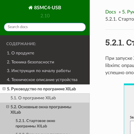
8SMC4-USB
Docs
»
5. Ру
2.10
5.2.1. Старт
5.2.1.
СОДЕРЖАНИЕ:
1. О продукте
При запуске
2. Техника безопасности
libximc опр
3. Инструкция по началу работы
успешно опо
4. Техническое описание устройства
5. Руководство по программе XILab
5.1. О программе XILab
5.2. Основные окна программы
XILab
5.2.1. Стартовое окно
программы XILab