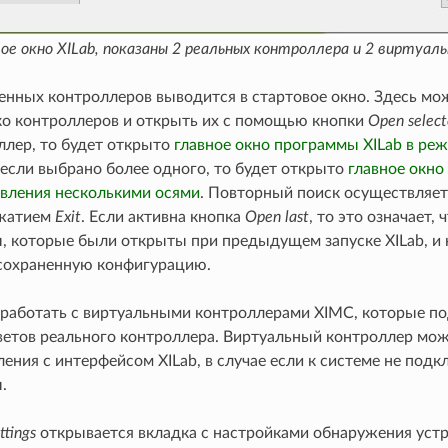
е окно XILab, показаны 2 реальных контроллера и 2 виртуал
енных контроллеров выводится в стартовое окно. Здесь мо
ко контроллеров и открыть их с помощью кнопки
Open selec
ллер, то будет открыто
главное окно программы XILab в ре
 если выбрано более одного, то будет открыто
главное окно
вления несколькими осями
. Повторный поиск осуществляе
ажатием
Exit
. Если активна кнопка
Open last
, то это означает,
, которые были открыты при предыдущем запуске XILab, и
 сохраненную конфигурацию.
 работать с виртуальными контроллерами XIMC, которые 
ветов реального контроллера. Виртуальный контроллер мож
ения с интерфейсом XILab, в случае если к системе не под
.
ttings
открывается вкладка с настройками обнаружения уст