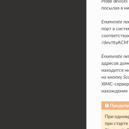
Probe devices
посылая в н
Enumerate no
порт в сист
соответствую
/dev/ttyACM*
Enumerate net
адресов доме
находится ни
на кнопку
Sca
XIMC-серверо
нахождения 
Предуп
При однов
при старте