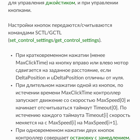
для управления
джойстиком
, и при управлении
кнопками.
Настройки кнопок передаются/считываются
командами SCTL/GCTL
(
set_control_settings
/
get_control_settings
).
При кратковременном нажатии (менее
MaxClickTime) на кнопку вправо или влево мотор
сдвигается на заданное расстояние, если
DeltaPosition и uDeltaPosition отличны от нуля.
При длительном нажатии одной из кнопок, по
истечении времени MaxClickTime контроллер
запускает движение со скоростью MaxSpeed[0] и
начинает отсчитываться таймаут Timeout[0]. По
истечению каждого таймаута Timeout[i] скорость
меняется на с MaxSpeed[i] на MaxSpeed[i+1].
При одновременном нажатии двух кнопок
контроллер совершает
остановку с замедлением
.