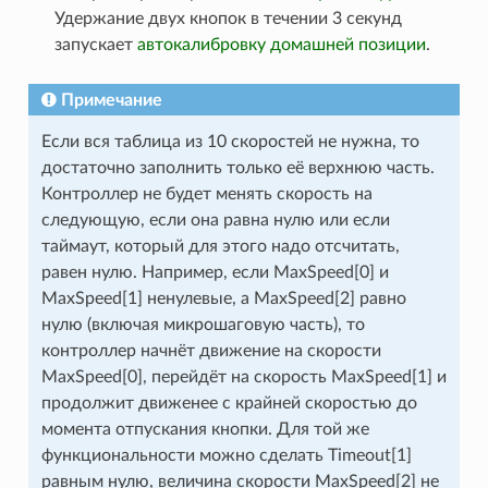
Удержание двух кнопок в течении 3 секунд
запускает
автокалибровку домашней позиции
.
Примечание
Если вся таблица из 10 скоростей не нужна, то
достаточно заполнить только её верхнюю часть.
Контроллер не будет менять скорость на
следующую, если она равна нулю или если
таймаут, который для этого надо отсчитать,
равен нулю. Например, если MaxSpeed[0] и
MaxSpeed[1] ненулевые, а MaxSpeed[2] равно
нулю (включая микрошаговую часть), то
контроллер начнёт движение на скорости
MaxSpeed[0], перейдёт на скорость MaxSpeed[1] и
продолжит движенее с крайней скоростью до
момента отпускания кнопки. Для той же
функциональности можно сделать Timeout[1]
равным нулю, величина скорости MaxSpeed[2] не