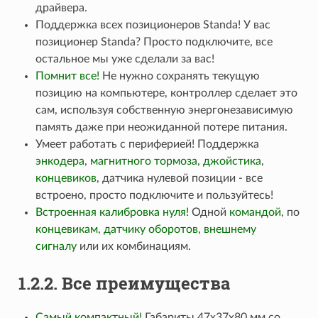
драйвера.
Поддержка всех позиционеров Standa! У вас
позиционер Standa? Просто подключите, все
остальное мы уже сделали за вас!
Помнит все!
Не нужно сохранять текущую
позицию на компьютере, контроллер сделает это
сам, используя собственную энергонезависимую
память даже при неожиданной потере питания.
Умеет работать с периферией! Поддержка
энкодера
,
магнитного тормоза
,
джойстика
,
концевиков
, датчика нулевой позиции - все
встроено, просто подключите и пользуйтесь!
Встроенная калибровка нуля!
Одной
командой
, по
концевикам
,
датчику оборотов
,
внешнему
сигналу
или их комбинациям.
1.2.2. Все преимущества
Самый компактный!
Габариты 47x37x80 мм со