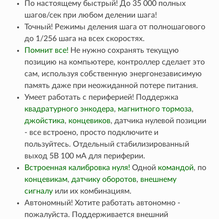
По настоящему быстрый! До 35 000 полных
шагов/сек при любом делении шага!
Точный! Режимы деления шага от полношагового
до 1/256 шага на всех скоростях.
Помнит все!
Не нужно сохранять текущую
позицию на компьютере, контроллер сделает это
сам, используя собственную энергонезависимую
память даже при неожиданной потере питания.
Умеет работать с периферией! Поддержка
квадратурного энкодера
,
магнитного тормоза
,
джойстика
,
концевиков
, датчика нулевой позиции
- все встроено, просто подключите и
пользуйтесь. Отдельный стабилизированный
выход 5В 100 мА для периферии.
Встроенная калибровка нуля!
Одной
командой
, по
концевикам
,
датчику оборотов
,
внешнему
сигналу
или их комбинациям.
Автономный! Хотите работать автономно -
пожалуйста. Поддерживается внешний